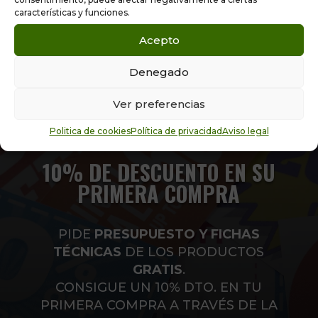
características y funciones.
Acepto
Denegado
Ver preferencias
Politica de cookies
Política de privacidad
Aviso legal
10% DE DESCUENTO EN SU
PRIMERA COMPRA
PIDE
PRESUPUESTO Y FICHAS
TÉCNICAS
DE LOS PRODUCTOS
GRATIS
.
CONSIGUE UN 10% DTO. EN TU
PRIMERA COMPRA A TRAVÉS DE LA