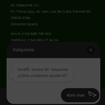
AC Valquimia, S.L.
P.I. Finca Lacy, Av. San Luís de Cuba, Parcela E5,
03600 Elda
(Alicante-Spain)
Móvil: (+34) 688 795 562
Teléfono: (+34) 965 07 64 24
Valquimia
info@valquimia.com
Hola👋, somos AC Valquimia.
¿Cómo podemos ayudarte?
Abrir chat
2026 AC Valquimia© – Todos los derechos reservados.
Página desarrollada con
por
Grupo qagencia