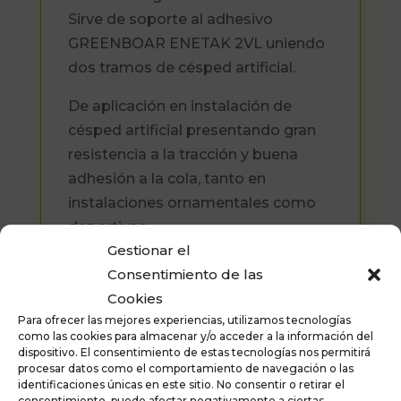
Sirve de soporte al adhesivo
GREENBOAR ENETAK 2VL uniendo
dos tramos de césped artificial.
De aplicación en instalación de
césped artificial presentando gran
resistencia a la tracción y buena
adhesión a la cola, tanto en
instalaciones ornamentales como
deportivas.
Gestionar el
El material es imputrescible. No es
Consentimiento de las
atacado por bacterias o mohos y
Cookies
mantiene su eficacia
Para ofrecer las mejores experiencias, utilizamos tecnologías
indefinidamente.
como las cookies para almacenar y/o acceder a la información del
dispositivo. El consentimiento de estas tecnologías nos permitirá
procesar datos como el comportamiento de navegación o las
Formato disponible: Rollo de
identificaciones únicas en este sitio. No consentir o retirar el
100×0.2 metros
consentimiento, puede afectar negativamente a ciertas