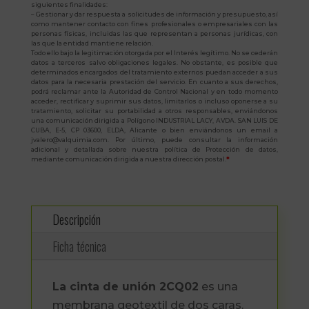
siguientes finalidades:
– Gestionar y dar respuesta a solicitudes de información y presupuesto, así
como mantener contacto con fines profesionales o empresariales con las
personas físicas, incluidas las que representan a personas jurídicas, con
las que la entidad mantiene relación.
Todo ello bajo la legitimación otorgada por el Interés legítimo. No se cederán
datos a terceros salvo obligaciones legales. No obstante, es posible que
determinados encargados del tratamiento externos puedan acceder a sus
datos para la necesaria prestación del servicio. En cuanto a sus derechos,
podrá reclamar ante la Autoridad de Control Nacional y en todo momento
acceder, rectificar y suprimir sus datos, limitarlos o incluso oponerse a su
tratamiento, solicitar su portabilidad a otros responsables, enviándonos
una comunicación dirigida a Polígono INDUSTRIAL LACY, AVDA. SAN LUIS DE
CUBA, E-5, CP 03600, ELDA, Alicante o bien enviándonos un email a
jvalero@valquimia.com. Por último, puede consultar la información
adicional y detallada sobre nuestra política de Protección de datos,
mediante comunicación dirigida a nuestra dirección postal.
*
Descripción
Ficha técnica
La cinta de unión 2CQ02
es una
membrana geotextil de dos caras.