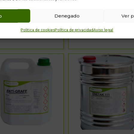
o
Denegado
Ver p
Politica de cookies
Política de privacidad
Aviso legal
ENECOF USO DIRECTO
ENECRUST M