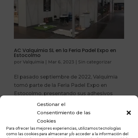
AC Valquimia SL en la Feria Padel Expo en
Estocolmo
por
Valquimia
|
Mar 6, 2023
|
Sin categorizar
El pasado septiembre de 2022, Valquimia
tomó parte de la Feria Padel Expo en
Estocolmo, presentando sus adhesivos
para instalaciones deportivas, cintas de
Gestionar el
unión y otras soluciones para aplicadores. A
Consentimiento de las
destacar la alta presencia española, señal
Cookies
del papel que juegan...
Para ofrecer las mejores experiencias, utilizamos tecnologías
como las cookies para almacenar y/o acceder a la información del