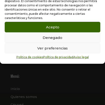
dispositivo. El consentimiento de estas tecnologías nos permitirá
Categorías
procesar datos como el comportamiento de navegación o las
identificaciones únicas en este sitio. No consentir o retirar el
consentimiento, puede afectar negativamente a ciertas
Cesped, pistas deportivas y jardinería
características y funciones.
Acepto
Construcción
Denegado
Ver preferencias
Politica de cookies
Política de privacidad
Aviso legal
Menú:
Inicio
Quienes somos
Césped