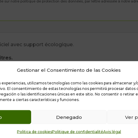
ée sur notre politique de protection des données, par lettre adressée à notre adr
iciel avec support écologique.
tres.
Gestionar el Consentimiento de las Cookies
s experiencias, utilizamos tecnologías como las cookies para almacenar y/o
tivo. El consentimiento de estas tecnologías nos permitirá procesar datos
ación o las identificaciones únicas en este sitio. No consentir o retirar 
ente a ciertas características y funciones.
o
Denegado
Ver p
Politica de cookies
Politique de confidentialité
Avis légal