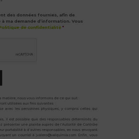
ent des données fournies, afin de
e à ma demande d’information. Vous
Politique de confidentialité
*
 matière, nous vous informons de ce qui suit :
t utilisées aux fins suivantes :
ise avec les personnes physiques, y compris celles qui
fois, il est possible que des responsables déterminés du
z présenter une plainte auprès de l’Autorité de Contrôle
ur portabilité à d’autres responsables, en nous envoyant
ant un courriel à jvalero@valquimia.com. Enfin, vous