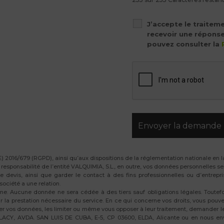
J’accepte le traitem
recevoir une répons
pouvez consulter la
 2016/679 (RGPD), ainsi qu’aux dispositions de la réglementation nationale en la
ponsabilité de l’entité VALQUIMIA, S.L., en outre, vos données personnelles seron
devis, ainsi que garder le contact à des fins professionnelles ou d’entrepr
ociété a une relation.
itime. Aucune donnée ne sera cédée à des tiers sauf obligations légales. Toute
la prestation nécessaire du service. En ce qui concerne vos droits, vous pouve
mer vos données, les limiter ou même vous opposer à leur traitement, demander le
CY, AVDA. SAN LUIS DE CUBA, E-5, CP 03600, ELDA, Alicante ou en nous envoy