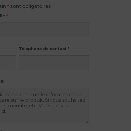
’un
*
sont obligatoires
lle
*
Téléphone de contact
*
he
ts