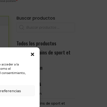
esse postale.
*
Buscar productos
Recherche
de
produits
Todos los productos
Gazon, terrains de sport et
jardinage
 acceder a la
Construction
 como el
el consentimiento,
Categorías
referencias
Construction
Gazon, terrains de sport et