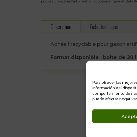
pouvez consulter l’information supplémentaire et détaill
Description
Fiche technique
Adhésif recyclable pour gazon artif
Format disponible : boîte de 20 li
Para ofrecer las mejore
información del disposi
comportamiento de naveg
puede afectar negativam
Acept