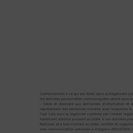
Conformément à ce qui est établi dans le Règlement (UE)
les données personnelles communiquées seront sous la res
– Gérer et répondre aux demandes d’information et de 
représentent des personnes morales, avec lesquelles la s
Tout cela sous la légitimité conférée par l’intérêt lég
traitement externe puissent accéder à vos données pour 
National, et à tout moment accéder, rectifier et suppri
une communication adressée à Polígono INDUSTRIAL LA