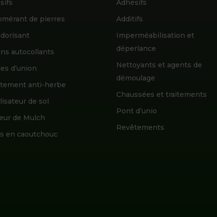
sifs
Adhésifs
omérant de pierres
Additifs
dorisant
Imperméabilisation et
déperlance
ns autocollants
Nettoyants et agents de
es d’union
démoulage
tement anti-herbe
Chaussées et traitements
lisateur de sol
Pont d’unio
teur de Mulch
Revêtements
es en caoutchouc